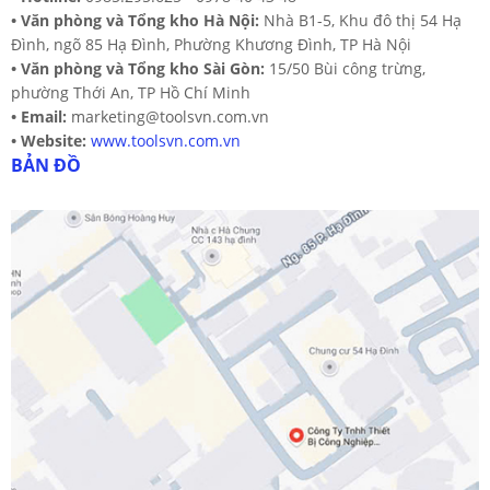
•
Văn phòng và Tổng kho Hà Nội:
Nhà B1-5, Khu đô thị 54 Hạ
Đình, ngõ 85 Hạ Đình, Phường Khương Đình, TP Hà Nội
•
Văn phòng và Tổng kho Sài Gòn:
15/50 Bùi công trừng,
phường Thới An, TP Hồ Chí Minh
•
Email:
marketing@toolsvn.com.vn
•
Website:
www.toolsvn.com.vn
BẢN ĐỒ
Dao phay ngón H1TE – Kennametal
Liên hệ
Đặt hàng ngay