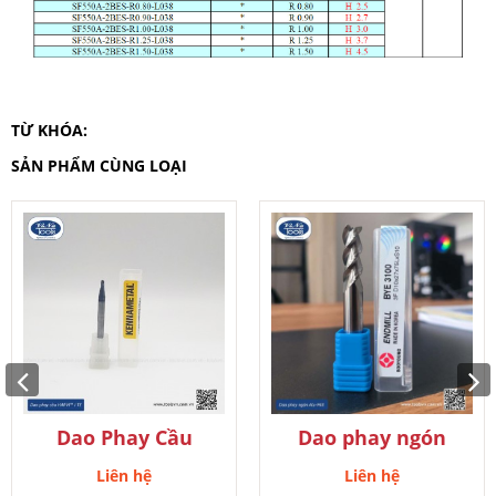
Dao phay ngón nhôm alu mill BooYoung
Liên hệ
TỪ KHÓA:
SẢN PHẨM CÙNG LOẠI
Đặt hàng ngay
Dao Phay Cầu
Dao phay ngón
HARVI™ I TE
nhôm alu mill
Liên hệ
Liên hệ
BooYoung