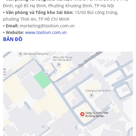
Đình, ngõ 85 Hạ Đình, Phường Khương Đình, TP Hà Nội
•
Văn phòng và Tổng kho Sài Gòn:
15/50 Bùi công trừng,
phường Thới An, TP Hồ Chí Minh
•
Email:
marketing@toolsvn.com.vn
•
Website:
www.toolsvn.com.vn
BẢN ĐỒ
Bầu kẹp mũi khoan
Liên hệ
Đặt hàng ngay