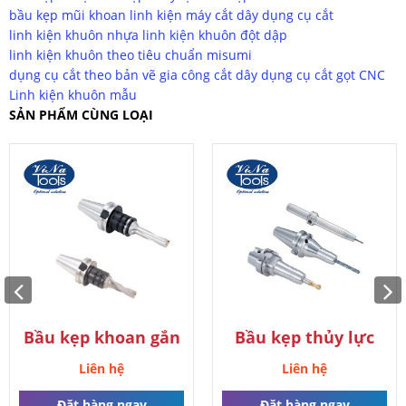
bầu kẹp mũi khoan
linh kiện máy cắt dây
dụng cụ cắt
Bầu kẹp thủy lực
linh kiện khuôn nhựa
linh kiện khuôn đột dập
linh kiện khuôn theo tiêu chuẩn misumi
Liên hệ
dụng cụ cắt theo bản vẽ
gia công cắt dây
dụng cụ cắt gọt CNC
Linh kiện khuôn mẫu
Đặt hàng ngay
SẢN PHẨM CÙNG LOẠI
Bầu kẹp khoan gắn
Bầu kẹp thủy lực
mảnh
Liên hệ
Liên hệ
Đặt hàng ngay
Đặt hàng ngay