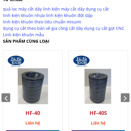
HF-40S
quả lọc máy cắt dây
linh kiện máy cắt dây
dụng cụ cắt
Liên hệ
linh kiện khuôn nhựa
linh kiện khuôn đột dập
linh kiện khuôn theo tiêu chuẩn misumi
Đặt hàng ngay
dụng cụ cắt theo bản vẽ
gia công cắt dây
dụng cụ cắt gọt CNC
Linh kiện khuôn mẫu
SẢN PHẨM CÙNG LOẠI
HF-40
HF-40S
Liên hệ
Liên hệ