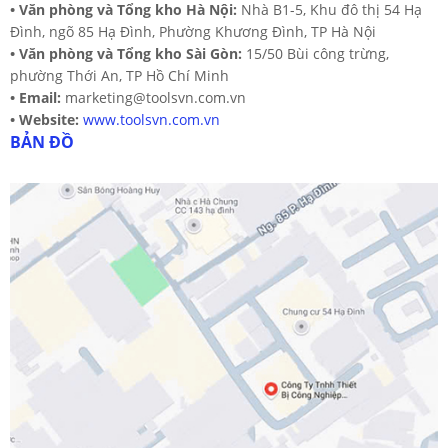
•
Văn phòng và Tổng kho Hà Nội:
Nhà B1-5, Khu đô thị 54 Hạ
Đình, ngõ 85 Hạ Đình, Phường Khương Đình, TP Hà Nội
•
Văn phòng và Tổng kho Sài Gòn:
15/50 Bùi công trừng,
phường Thới An, TP Hồ Chí Minh
•
Email:
marketing@toolsvn.com.vn
•
Website:
www.toolsvn.com.vn
BẢN ĐỒ
DHF-43FC
Liên hệ
Đặt hàng ngay