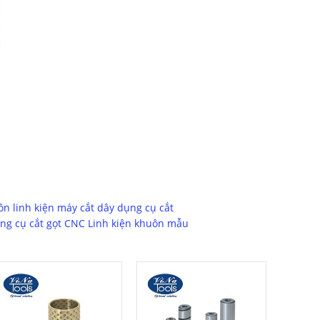
Bạc GBBM
Liên hệ
Đặt hàng ngay
ôn
linh kiện máy cắt dây
dụng cụ cắt
ng cụ cắt gọt CNC
Linh kiện khuôn mẫu
Chốt dẫn hướng
Liên hệ