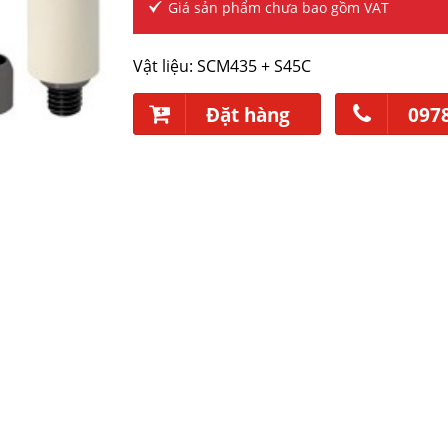
Giá sản phẩm chưa bao gồm VAT
Vật liệu: SCM435 + S45C
Đặt hàng
097