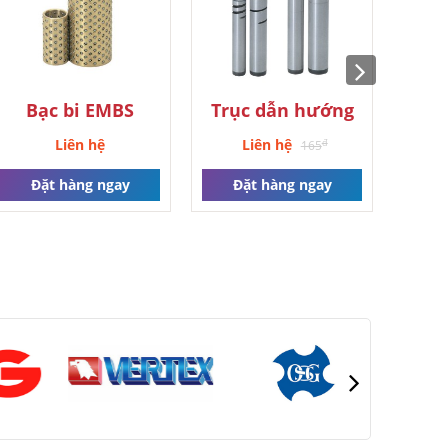
Đặt hàng ngay
Bạc bi EMBS
Trục dẫn hướng
GPS
Liên hệ
Liên hệ
đ
165
Đặt hàng ngay
Đặt hàng ngay
Đ