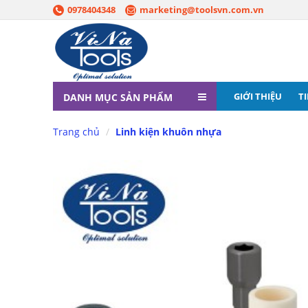
0978404348
marketing@toolsvn.com.vn
GIỚI THIỆU
T
DANH MỤC SẢN PHẨM
Trang chủ
Linh kiện khuôn nhựa