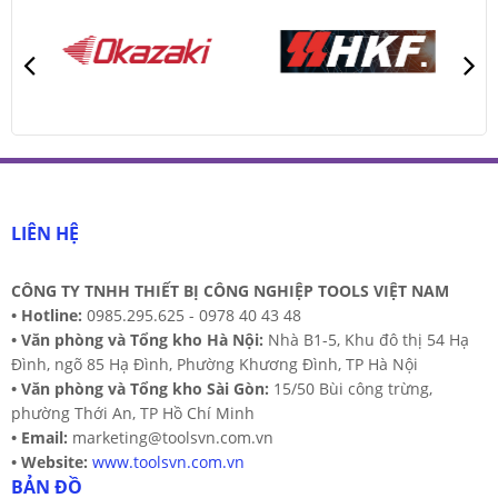
Mảnh phay ODMT05
Liên hệ
Đặt hàng ngay
LIÊN HỆ
CÔNG TY TNHH THIẾT BỊ CÔNG NGHIỆP TOOLS VIỆT NAM
•
Hotline:
0985.295.625 - 0978 40 43 48
•
Văn phòng và Tổng kho Hà Nội:
Nhà B1-5, Khu đô thị 54 Hạ
Đình, ngõ 85 Hạ Đình, Phường Khương Đình, TP Hà Nội
•
Văn phòng và Tổng kho Sài Gòn:
15/50 Bùi công trừng,
phường Thới An, TP Hồ Chí Minh
•
Email:
marketing@toolsvn.com.vn
•
Website:
www.toolsvn.com.vn
BẢN ĐỒ