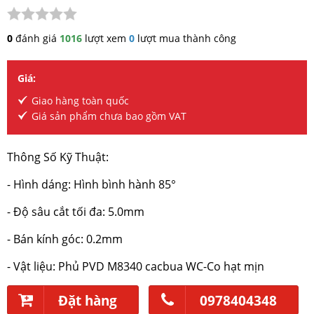
0
đánh giá
1016
lượt xem
0
lượt mua thành công
Giá:
Giao hàng toàn quốc
Giá sản phẩm chưa bao gồm VAT
Thông Số Kỹ Thuật:
- Hình dáng: Hình bình hành 85°
- Độ sâu cắt tối đa: 5.0mm
- Bán kính góc: 0.2mm
- Vật liệu: Phủ PVD M8340 cacbua WC-Co hạt mịn
Đặt hàng
0978404348