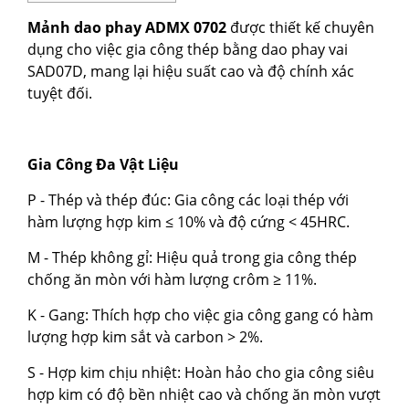
Mảnh dao phay ADMX 0702
được thiết kế chuyên
dụng cho việc gia công thép bằng dao phay vai
SAD07D, mang lại hiệu suất cao và độ chính xác
tuyệt đối.
Gia Công Đa Vật Liệu
Mảnh phay APMT1604
P - Thép và thép đúc: Gia công các loại thép với
Liên hệ
hàm lượng hợp kim ≤ 10% và độ cứng < 45HRC.
Đặt hàng ngay
M - Thép không gỉ: Hiệu quả trong gia công thép
chống ăn mòn với hàm lượng crôm ≥ 11%.
K - Gang: Thích hợp cho việc gia công gang có hàm
lượng hợp kim sắt và carbon > 2%.
S - Hợp kim chịu nhiệt: Hoàn hảo cho gia công siêu
hợp kim có độ bền nhiệt cao và chống ăn mòn vượt