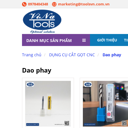
0978404348
marketing@toolsvn.com.vn
GIỚI THIỆU
T
DANH MỤC SẢN PHẨM
Trang chủ
DỤNG CỤ CẮT GỌT CNC
Dao phay
Dao phay