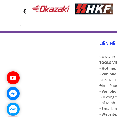
LIÊN HỆ
CÔNG TY 
TOOLS VI
•
Hotline:
•
Văn phò
B1-5, Khu 
Đình, Phư
•
Văn phò
Bùi công 
Chí Minh
•
Email:
ma
•
Website