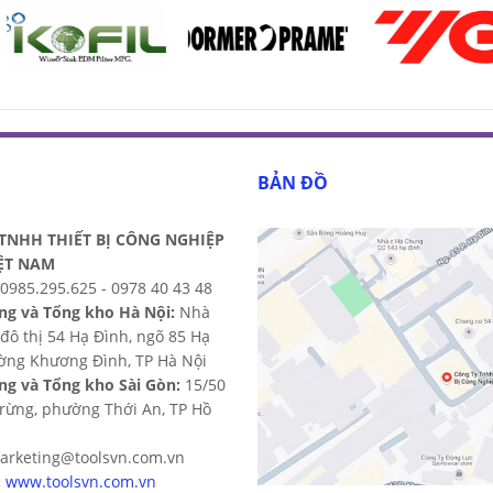
BẢN ĐỒ
TNHH THIẾT BỊ CÔNG NGHIỆP
ỆT NAM
0985.295.625 - 0978 40 43 48
ng và Tổng kho Hà Nội:
Nhà
đô thị 54 Hạ Đình, ngõ 85 Hạ
ờng Khương Đình, TP Hà Nội
ng và Tổng kho Sài Gòn:
15/50
trừng, phường Thới An, TP Hồ
rketing@toolsvn.com.vn
:
www.toolsvn.com.vn