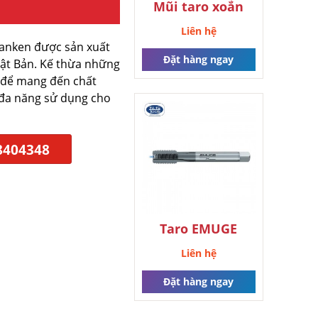
Mũi taro xoắn
MULTI plus
Liên hệ
anken được sản xuất
Đặt hàng ngay
hật Bản. Kế thừa những
m để mang đến chất
 đa năng sử dụng cho
8404348
Taro EMUGE
Rekord 2A-H-IKZ-
Liên hệ
TICN
Đặt hàng ngay