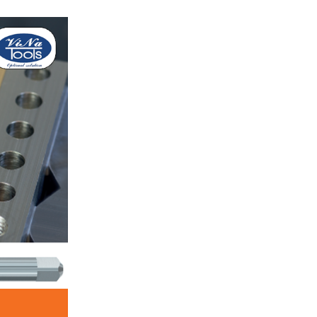
Mũi taro ren ống
Liên hệ
Đặt hàng ngay
Mũi Taro nén
Liên hệ
Đặt hàng ngay