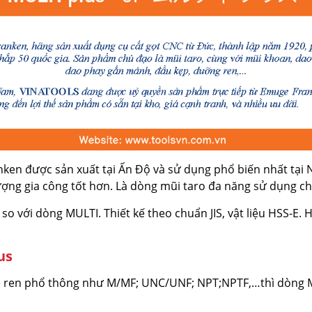
en được sản xuất tại Ấn Độ và sử dụng phổ biến nhất tại 
ợng gia công tốt hơn. Là dòng mũi taro đa năng sử dụng cho
o với dòng MULTI. Thiết kế theo chuẩn JIS, vật liệu HSS-E. 
us
ren phổ thông như M/MF; UNC/UNF; NPT;NPTF,…thì dòng MULTI