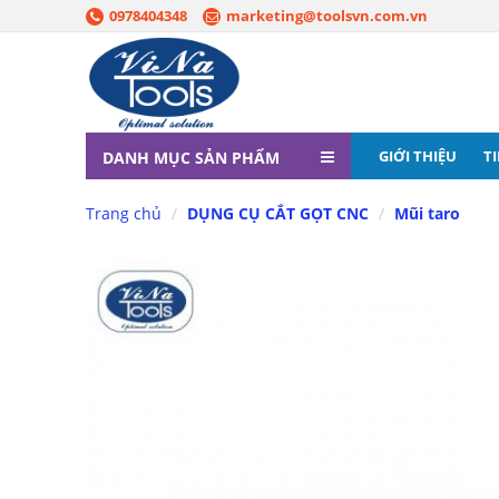
0978404348
marketing@toolsvn.com.vn
GIỚI THIỆU
T
DANH MỤC SẢN PHẨM
Trang chủ
DỤNG CỤ CẮT GỌT CNC
Mũi taro