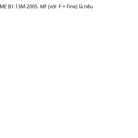
E B1.13M-2005. MF (với F = Fine) là tiêu
.
Mũi Taro thẳng
Liên hệ
Đặt hàng ngay
Mũi Taro phủ TIN
Liên hệ